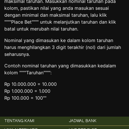
maksimal taruhan. Masukkan nominal taruhan pada
kolom, pastikan nilai yang anda masukan sesuai
dengan minimal dan maksimal taruhan, lalu klik
""""Place Bet"""" untuk melanjutkan taruhan dan klik
batal untuk merubah nilai taruhan.
Nominal yang dimasukan ke dalam kolom taruhan
harus menghilangkan 3 digit terakhir (nol) dari jumlah
seharusnya.
Contoh nominal taruhan yang dimasukkan kedalam
kolom """"Taruhan"""":
Rp 10.000.000 = 10.000
Rp 1.000.000 = 1.000
Rp 100.000 = 100""
TENTANG KAMI
JADWAL BANK