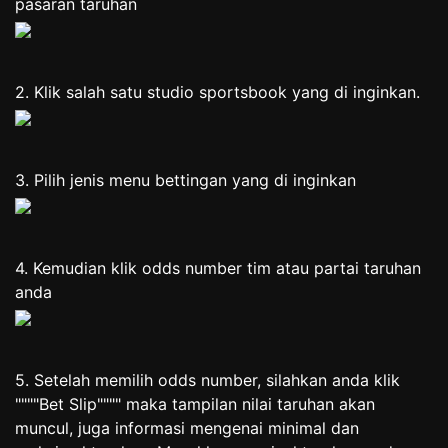
pasaran taruhan
2. Klik salah satu studio sportsbook yang di inginkan.
3. Pilih jenis menu bettingan yang di inginkan
4. Kemudian klik odds number tim atau partai taruhan
anda
5. Setelah memilih odds number, silahkan anda klik
""""Bet Slip"""" maka tampilan nilai taruhan akan
muncul, juga informasi mengenai minimal dan