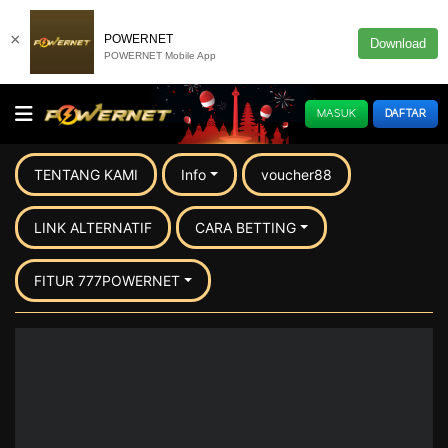
×
POWERNET
Download
POWERNET Mobile App
MASUK
DAFTAR
TENTANG KAMI
Info
voucher88
LINK ALTERNATIF
CARA BETTING
FITUR 777POWERNET