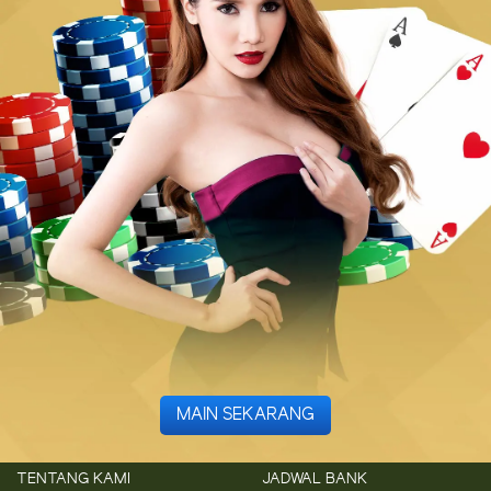
MAIN SEKARANG
TENTANG KAMI
JADWAL BANK