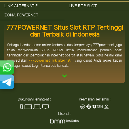
LINK ALTERNATIF
LIVE RTP SLOT
ZONA POWERNET
777POWERNET Situs Slot RTP Tertinggi
dan Terbaik di Indonesia
Sebagai bandar game online terbesar dan terpercaya, 777powernet juga
telah menyediakan SITUS RESMI untuk memudahkan pemain agar
terhindar dari pemblokiran internet positif atau nawala. Situs resmi kami
menyediakan
777powernet link alternatif
yang dapat Anda akses kapan
saja agar dapat Login tanpa ada kendala.
Dukungan Perangkat :
Keamanan Terjamin :
Lisensi :